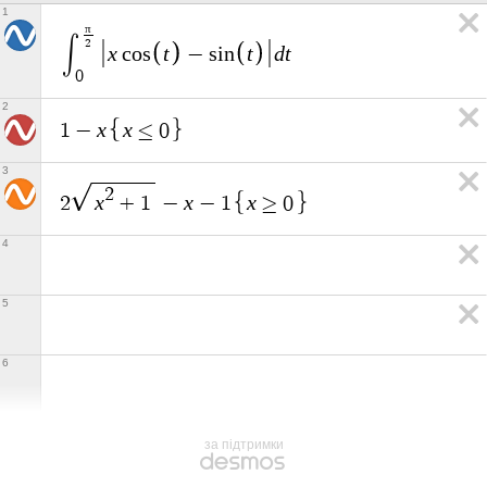
1
π
∫
2
x
t
t
d
t
c
o
s
−
s
i
n
0
2
x
x
1
−
≤
0
3
2
x
x
x
2
+
1
−
−
1
≥
0
4
5
6
за підтримки