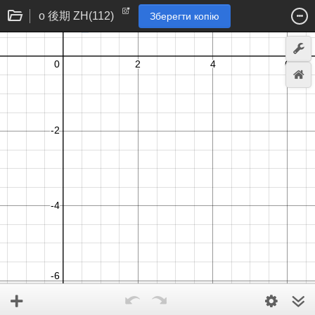
o 後期 ZH(112)
Зберегти копію