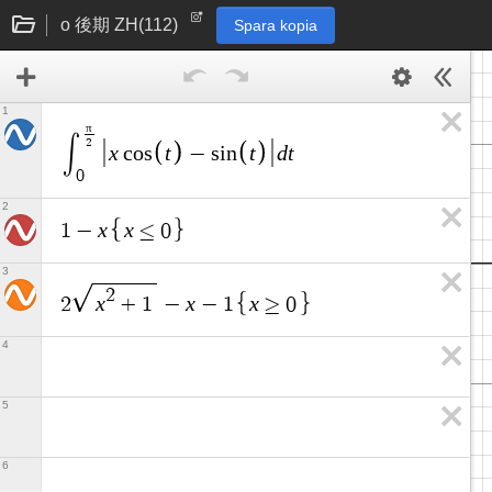
o 後期 ZH(112)
Spara kopia
1
π
∫
2
x
t
t
d
t
c
o
s
−
s
i
n
0
2
x
x
1
−
≤
0
3
2
x
x
x
2
+
1
−
−
1
≥
0
4
5
6