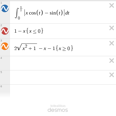
1
π
∫
2
x
t
t
d
t
c
o
s
−
s
i
n
0
2
x
x
1
−
≤
0
3
2
x
x
x
2
+
1
−
−
1
≥
0
4
5
6
toiteallikas