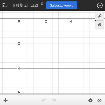
o 後期 ZH(112)
Salvesta koopia