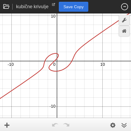
kubične krivulje
Save Copy