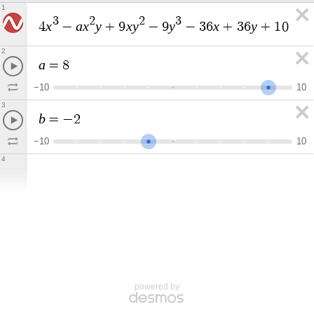
1
3
2
2
3
x
a
x
y
x
y
y
x
y
b
4
−
+
9
−
9
−
3
6
+
3
6
+
1
0
=
2
a
=
8
−
1
0
1
0
3
b
=
−
2
−
1
0
1
0
4
powered by