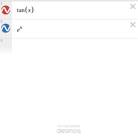
1
x
t
a
n
2
x
e
3
за підтримки