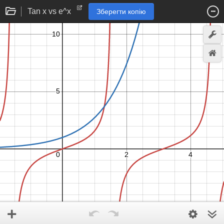
Tan x vs e^x
Зберегти копію