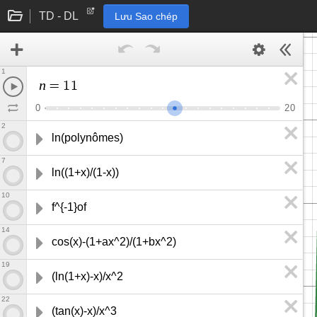
TD - DL
Lưu Sao chép
1
n
=
1
1
0
2
0
2
ln(polynômes)
7
ln((1+x)/(1-x))
10
f^{-1}of
14
cos(x)-(1+ax^2)/(1+bx^2)
19
(ln(1+x)-x)/x^2
22
(tan(x)-x)/x^3