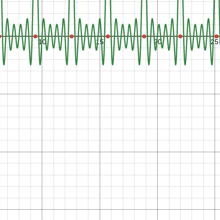
−
6
.
2
8
3
,
0
−
3
.
1
4
2
,
0
0
,
0
3
.
1
4
2
,
0
6
.
2
8
3
,
0