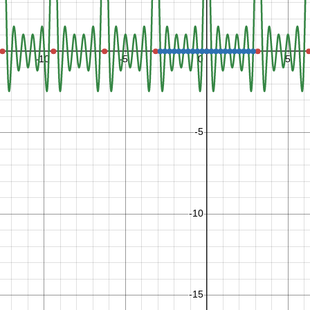
−
1
0
1
2
3
4
9
9
,
0
−
1
8
.
8
5
,
0
−
1
5
.
7
1
,
0
−
1
2
.
5
7
,
0
−
9
.
4
2
5
,
0