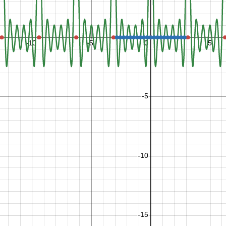
−
1
0
1
2
3
4
9
9
,
0
−
1
8
.
8
5
,
0
−
1
5
.
7
1
,
0
−
1
2
.
5
7
,
0
−
9
.
4
2
5
,
0