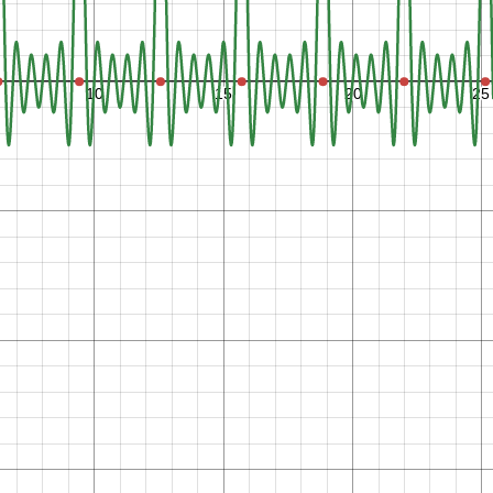
−
6
.
2
8
3
,
0
−
3
.
1
4
2
,
0
0
,
0
3
.
1
4
2
,
0
6
.
2
8
3
,
0