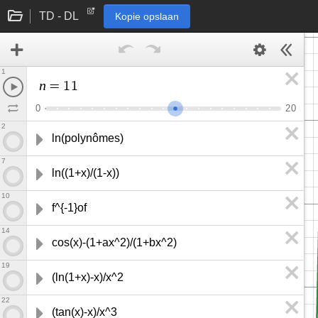
TD - DL
Kopie opslaan
1
n
=
1
1
0
2
0
2
ln(polynômes)
7
ln((1+x)/(1-x))
10
f^{-1}of
14
cos(x)-(1+ax^2)/(1+bx^2)
19
(ln(1+x)-x)/x^2
22
(tan(x)-x)/x^3