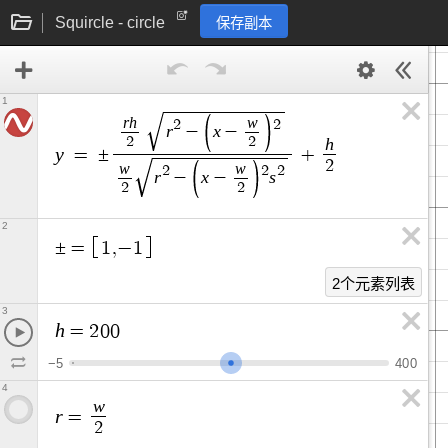
Squircle - circle
保存副本
1
r
h
w
2
2
r
x
−
−
2
2
h
y
=
±
+
2
w
w
2
2
2
r
x
s
−
−
2
2
2
±
=
1
,
−
1
2个元素列表
3
h
=
2
0
0
−
5
4
0
0
4
w
r
=
2