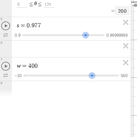
θ
≤
≤
π
0
1
2
=
2
0
0
5
s
=
0
.
9
7
7
0
.
9
0
.
9
9
9
9
9
9
9
9
6
7
w
=
4
0
0
−
1
0
5
6
0
8