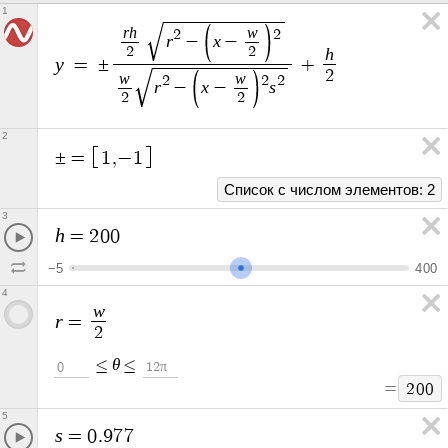
1
r
h
w
2
2
r
x
−
−
2
2
h
y
=
±
+
2
w
w
2
2
2
r
x
s
−
−
2
2
2
±
=
1
,
−
1
Список с числом элементов: 2
3
h
=
2
0
0
−
5
4
0
0
4
w
r
=
2
θ
≤
≤
π
0
1
2
=
2
0
0
5
s
=
0
.
9
7
7