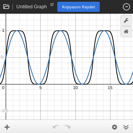
Untitled Graph
Kopyasını Kaydet