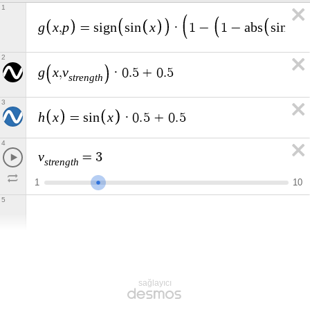
1
g
x
p
x
x
,
=
s
i
g
n
s
i
n
·
1
−
1
−
a
b
s
s
i
n
2
g
x
v
,
·
0
.
5
+
0
.
5
s
t
r
e
n
g
t
h
3
h
x
x
=
s
i
n
·
0
.
5
+
0
.
5
4
v
=
3
s
t
r
e
n
g
t
h
1
1
0
5
sağlayıcı