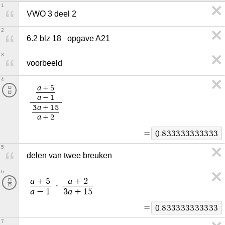
1
VWO 3 deel 2
2
6.2 blz 18   opgave A21
3
voorbeeld  
4
a
+
5
a
−
1
a
3
+
1
5
a
+
2
=
0
.
8
3
3
3
3
3
3
3
3
3
3
3
5
delen van twee breuken
6
a
a
+
5
+
2
·
a
a
−
1
3
+
1
5
=
0
.
8
3
3
3
3
3
3
3
3
3
3
3
7