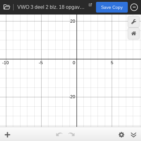
VWO 3 deel 2 blz. 18 opgave A21
Save Copy