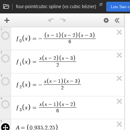
four-point/cubic spline (vs cubic bézier)
Lưu Sao 
1
x
x
x
−
1
−
2
−
3
f
x
=
−
0
6
2
x
x
x
−
2
−
3
f
x
=
1
2
3
x
x
x
−
1
−
3
f
x
=
−
2
2
4
x
x
x
−
1
−
2
f
x
=
3
6
5
A
=
0
.
9
3
5
,
2
.
2
5