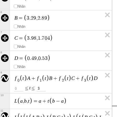
Nhãn
6
B
=
3
.
2
9
,
2
.
8
9
Nhãn
7
C
=
3
.
9
8
,
1
.
7
0
4
Nhãn
8
D
=
0
.
4
9
,
0
.
5
3
Nhãn
9
f
t
A
f
t
B
f
t
C
f
t
D
+
+
+
0
1
2
3
t
≤
≤
3
0
10
L
a
b
t
a
t
b
a
,
,
=
+
−
11