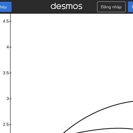
chép
Đăng nhập