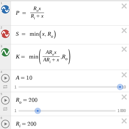
1
R
x
o
P
=
R
x
+
i
2
S
x
R
=
m
i
n
,
o
3
A
R
x
o
K
R
=
m
i
n
,
o
A
R
x
+
i
4
A
=
1
0
1
1
0
5
R
=
2
0
0
o
1
1
0
0
0
6
R
=
2
0
0
i