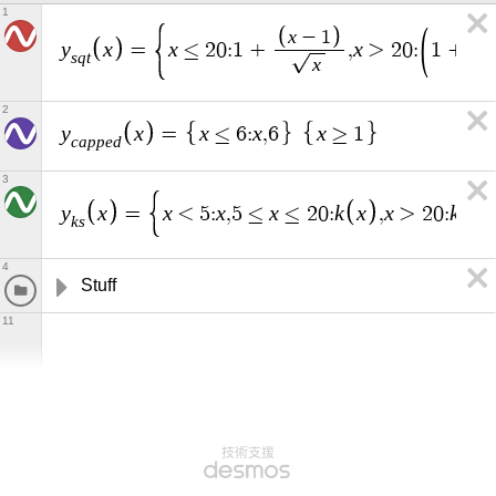
1
x
x
−
1
y
x
x
x
=
≤
2
0
:
1
+
,
>
2
0
:
1
+
s
q
t
x
2
y
x
x
x
x
=
≤
6
:
,
6
≥
1
c
a
p
p
e
d
3
y
x
x
x
x
k
x
x
k
x
=
<
5
:
,
5
≤
≤
2
0
:
,
>
2
0
:
k
s
4
Stuff
11
技術支援