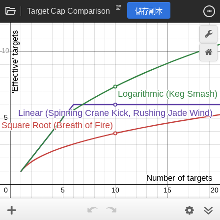
Target Cap Comparison
儲存副本