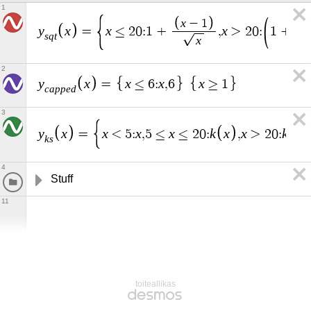
1
x
x
−
1
y
x
x
x
=
≤
2
0
:
1
+
,
>
2
0
:
1
+
s
q
t
x
2
y
x
x
x
x
=
≤
6
:
,
6
≥
1
c
a
p
p
e
d
3
y
x
x
x
x
k
x
x
k
x
=
<
5
:
,
5
≤
≤
2
0
:
,
>
2
0
:
k
s
4
Stuff
11
toiteallikas