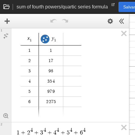
sum of fourth powers/quartic series formula
Salvar
1
x
y
1
1
1
1
2
1
7
3
9
8
4
3
5
4
5
9
7
9
6
2
2
7
5
2
4
4
4
4
4
1
+
2
+
3
+
4
+
5
+
6