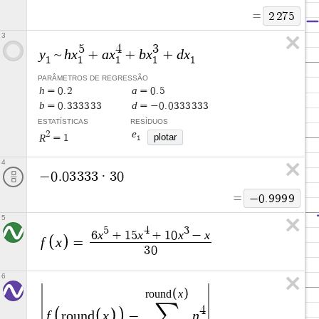
=
2
2
7
5
3
5
4
3
y
h
x
a
x
b
x
d
x
~
+
+
+
1
1
1
1
1
PARÂMETROS DE REGRESSÃO
h
a
=
0
.
2
=
0
.
5
b
d
=
0
.
3
3
3
3
3
3
=
−
0
.
0
3
3
3
3
3
3
ESTATÍSTICAS
RESÍDUOS
e
2
plotar
R
=
1
1
4
−
0
.
0
3
3
3
3
·
3
0
=
−
0
.
9
9
9
9
5
5
4
3
x
x
x
x
6
+
1
5
+
1
0
−
f
x
=
3
0
6
x
r
o
u
n
d
∑
4
f
x
n
r
o
u
n
d
−