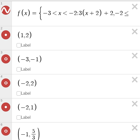
1
f
x
x
x
x
=
−
3
<
<
−
2
:
3
+
2
+
2
,
−
2
≤
<
2
1
,
2
Label
3
−
3
,
−
1
Label
4
−
2
,
2
Label
5
−
2
,
1
Label
6
5
−
1
,
3