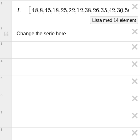
1
L
=
4
8
,
8
,
4
5
,
1
8
,
2
5
,
2
2
,
1
2
,
3
8
,
2
6
,
3
5
,
4
2
,
3
0
,
5
0
,
5
5
Lista med 14 element
2
Change the serie here
3
4
5
6
7
8