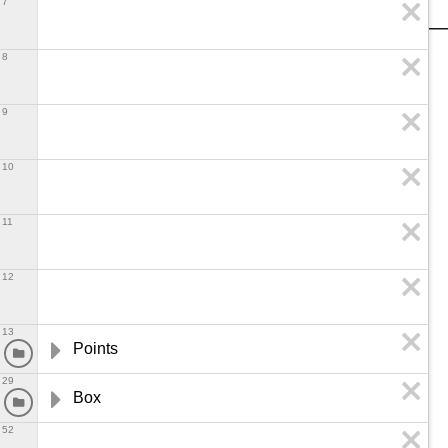
7
8
9
10
11
12
13
Points
29
Box
52