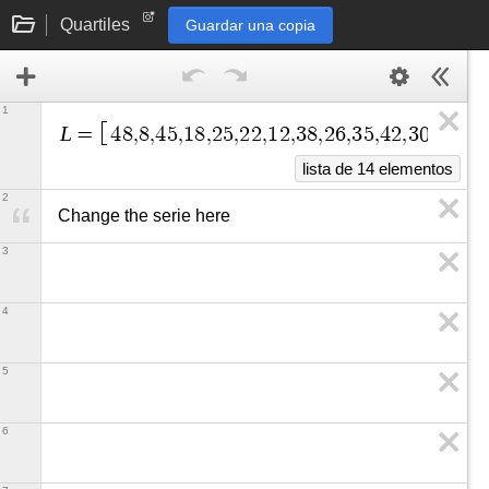
Quartiles
Guardar una copia
1
L
=
4
8
,
8
,
4
5
,
1
8
,
2
5
,
2
2
,
1
2
,
3
8
,
2
6
,
3
5
,
4
2
,
3
0
,
5
0
,
5
5
lista de 14 elementos
2
Change the serie here
3
4
5
6