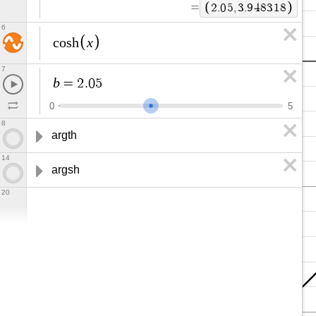
=
2
.
0
5
,
3
.
9
4
8
3
1
8
6
x
c
o
s
h
7
b
=
2
.
0
5
0
5
8
argth
14
argsh
20