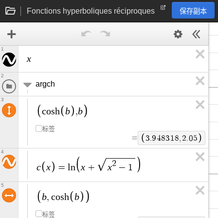
Fonctions hyperboliques réciproques
保存副本
1
x
2
argch
3
b
b
c
o
s
h
,
标签
=
3
.
9
4
8
3
1
8
,
2
.
0
5
4
2
c
x
x
x
=
l
n
+
−
1
5
b
b
,
c
o
s
h
标签