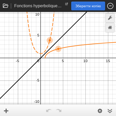
Fonctions hyperboliques réciproques
Зберегти копію