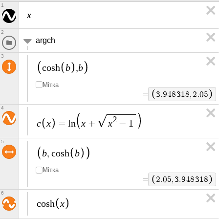
1
x
2
argch
3
b
b
c
o
s
h
,
Мітка
=
3
.
9
4
8
3
1
8
,
2
.
0
5
4
2
c
x
x
x
=
l
n
+
−
1
5
b
b
,
c
o
s
h
Мітка
=
2
.
0
5
,
3
.
9
4
8
3
1
8
6
x
c
o
s
h