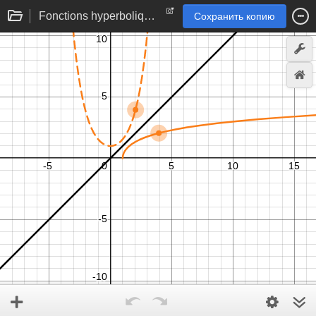
Fonctions hyperboliques réciproques
Сохранить копию