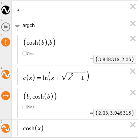
1
x
2
argch
3
b
b
c
o
s
h
,
Имя
=
3
.
9
4
8
3
1
8
,
2
.
0
5
4
2
c
x
x
x
=
l
n
+
−
1
5
b
b
,
c
o
s
h
Имя
=
2
.
0
5
,
3
.
9
4
8
3
1
8
6
x
c
o
s
h