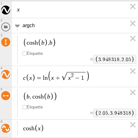
1
x
2
argch
3
b
b
c
o
s
h
,
Étiquette
=
3
.
9
4
8
3
1
8
,
2
.
0
5
4
2
c
x
x
x
=
l
n
+
−
1
5
b
b
,
c
o
s
h
Étiquette
=
2
.
0
5
,
3
.
9
4
8
3
1
8
6
x
c
o
s
h