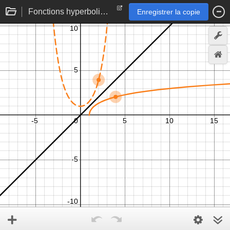
Fonctions hyperboliques réciproques
Enregistrer la copie