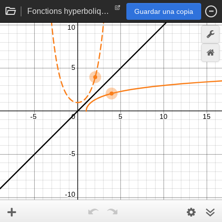
Fonctions hyperboliques réciproques
Guardar una copia