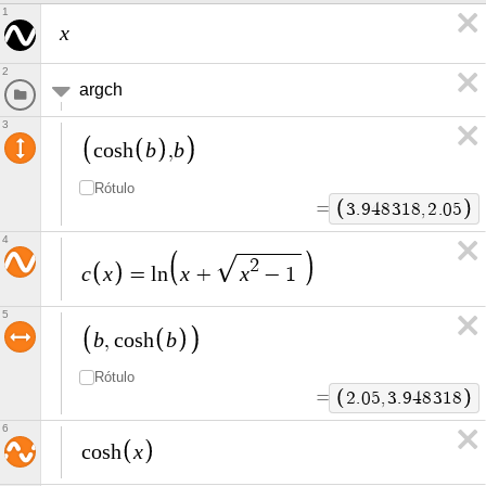
1
x
2
argch
3
b
b
c
o
s
h
,
Rótulo
=
3
.
9
4
8
3
1
8
,
2
.
0
5
4
2
c
x
x
x
=
l
n
+
−
1
5
b
b
,
c
o
s
h
Rótulo
=
2
.
0
5
,
3
.
9
4
8
3
1
8
6
x
c
o
s
h