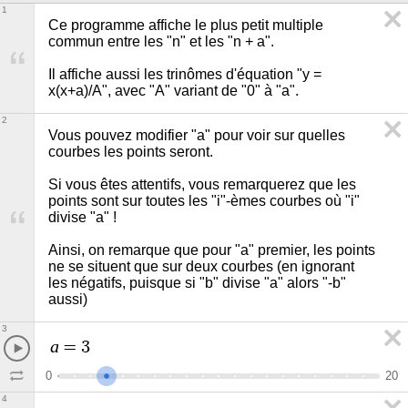
1
Ce programme affiche le plus petit multiple 
commun entre les "n" et les "n + a".

Il affiche aussi les trinômes d'équation "y = 
x(x+a)/A", avec "A" variant de "0" à "a".
2
Vous pouvez modifier "a" pour voir sur quelles 
courbes les points seront.

Si vous êtes attentifs, vous remarquerez que les 
points sont sur toutes les "i"-èmes courbes où "i" 
divise "a" !

Ainsi, on remarque que pour "a" premier, les points 
ne se situent que sur deux courbes (en ignorant 
les négatifs, puisque si "b" divise "a" alors "-b" 
aussi)
3
a
=
3
0
2
0
4