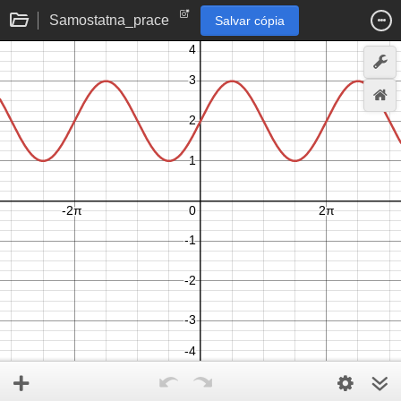
Samostatna_prace
Salvar cópia