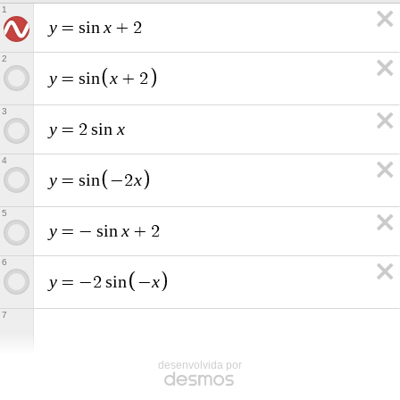
1
y
x
=
s
i
n
+
2
2
y
x
=
s
i
n
+
2
3
y
x
=
2
s
i
n
4
y
x
=
s
i
n
−
2
5
y
x
=
−
s
i
n
+
2
6
y
x
=
−
2
s
i
n
−
7
desenvolvida por