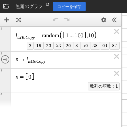
無題のグラフ
コピーを保存
1
l
=
r
a
n
d
o
m
1
.
.
.
1
0
0
,
1
0
i
s
t
T
o
C
o
p
y
=
3
1
9
2
3
5
3
2
6
8
5
6
3
8
6
4
8
7
2
n
l
→
i
s
t
T
o
C
o
p
y
3
n
=
0
数列の項数：1
4