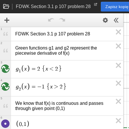
FDWK Section 3.1 p 107 problem 28
Zapisz kopię
1
FDWK Section 3.1 p 107 problem 28
2
Green functions g1 and g2 represent the 
piecewise derivative of f(x)
3
g
x
x
=
2
<
2
1
4
g
x
x
=
−
1
>
2
2
5
We know that f(x) is continuous and passes 
through given point (0,1)
6
0
,
1