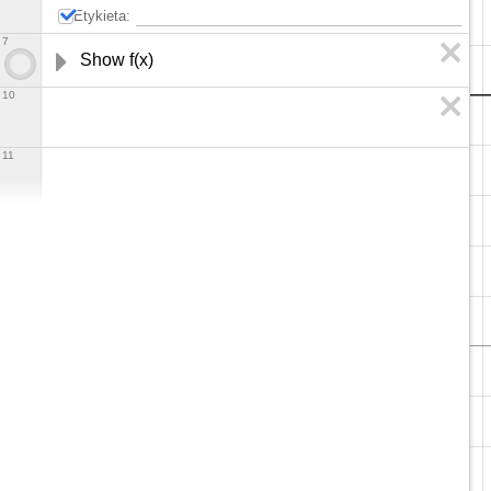
Etykieta:
7
Show f(x) 
10
11