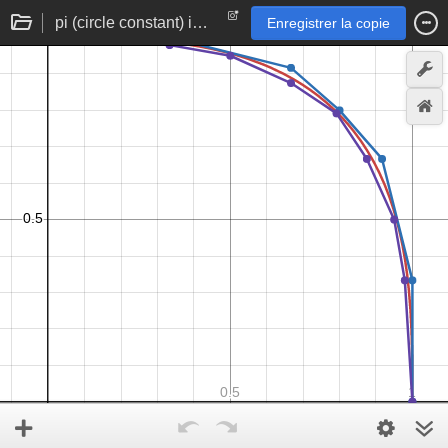
pi (circle constant) in L3 (cubic) norm
Enregistrer la copie