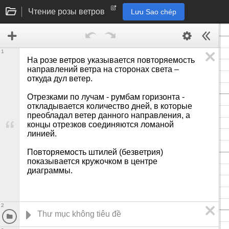
Чтение розы ветров
Lưu Sao chép
1
На розе ветров указывается повторяемость 
направлений ветра на сторонах света – 
откуда дул ветер.

Отрезками по лучам - румбам горизонта - 
откладывается количество дней, в которые 
преобладал ветер данного направления, а 
концы отрезков соединяются ломаной 
линией.

Повторяемость штилей (безветрия) 
показывается кружочком в центре 
диаграммы.

2