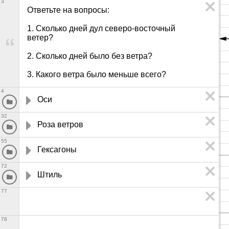
3
Ответьте на вопросы:

1. Сколько дней дул северо-восточный 
ветер?

2. Сколько дней было без ветра?

3. Какого ветра было меньше всего?
4
Оси
32
Роза ветров
55
Гексагоны
72
Штиль
77
78