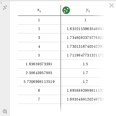
1
x
y
1
1
1
1
2
1
.
6
3
2
2
1
5
3
9
6
3
5
4
9
6
9
3
3
1
.
7
3
4
8
0
8
2
3
7
5
7
7
6
6
0
3
4
1
.
7
3
0
1
3
1
6
7
4
0
5
4
2
2
9
2
5
1
.
7
1
1
9
8
4
7
7
3
1
3
2
1
1
7
2
1
.
6
3
6
5
9
3
7
3
3
9
1
1
.
5
2
.
3
8
6
4
3
9
5
7
8
8
5
1
.
7
5
.
7
2
0
6
9
9
8
1
1
2
5
1
9
1
.
7
6
1
.
6
9
5
8
8
8
2
9
8
9
8
1
1
1
3
7
7
1
.
6
8
3
5
4
8
8
1
2
0
2
4
9
7
0
2