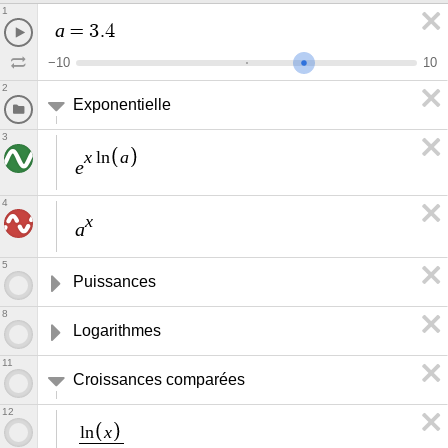
1
a
=
3
.
4
−
1
0
1
0
2
Exponentielle
3
x
a
l
n
e
4
x
a
5
Puissances
8
Logarithmes
11
Croissances comparées
12
x
l
n