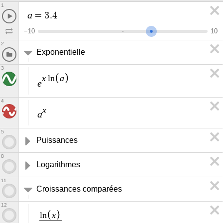
1
a
=
3
.
4
−
1
0
1
0
2
Exponentielle
3
x
a
l
n
e
4
x
a
5
Puissances
8
Logarithmes
11
Croissances comparées
12
x
l
n