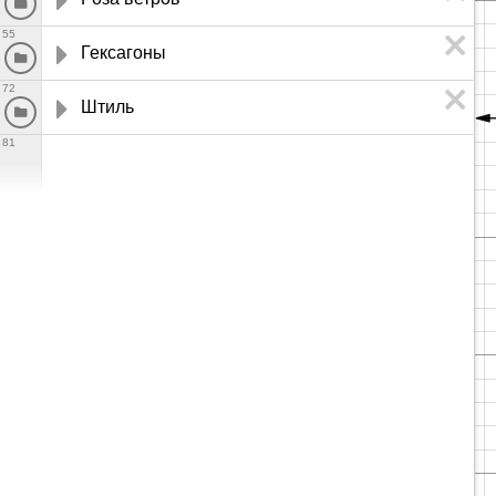
55
Гексагоны
72
Штиль
81