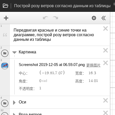
Построй розу ветров согласно данным из таблицы
1
Передвигая красные и синие точки на 
диаграмме, построй розу ветров согласно 
данным из таблицы
2
Картинка
3
Screenshot 2019-12-05 at 06.59.07.png
更换图片
−
1
9
.
8
5
,
7
.
0
7
1
6
.
3
中心：
宽度：
0
1
4
.
0
1
角度：
高度：
1
不透明度：
4
Оси
32
Роза ветров