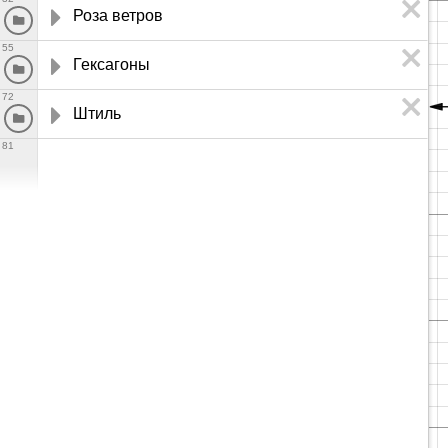
Роза ветров
55
Гексагоны
72
Штиль
81