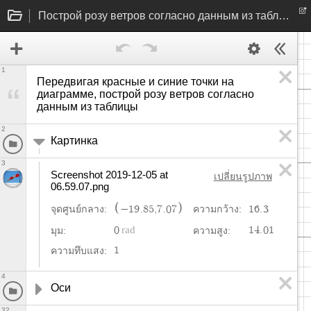
Построй розу ветров согласно данным из таблицы
1
Передвигая красные и синие точки на 
диаграмме, построй розу ветров согласно 
данным из таблицы
2
Картинка
3
Screenshot 2019-12-05 at 
เปลี่ยนรูปภาพ
06.59.07.png
−
1
9
.
8
5
,
7
.
0
7
1
6
.
3
จุดศูนย์กลาง:
ความกว้าง:
0
1
4
.
0
1
มุม:
ความสูง:
1
ความทึบแสง:
4
Оси
32