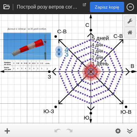
Построй розу ветров согласно данным из таблицы
Zapisz kopię