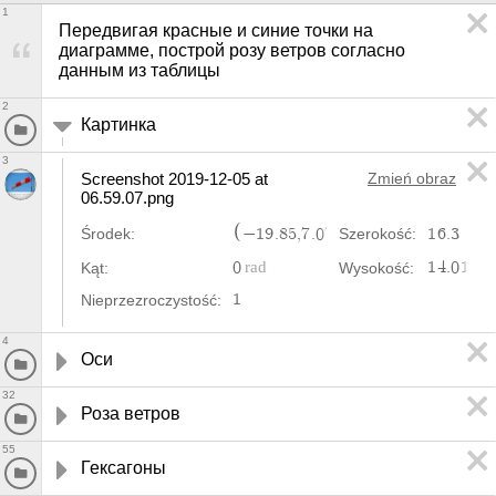
1
Передвигая красные и синие точки на 
диаграмме, построй розу ветров согласно 
данным из таблицы
2
Картинка
3
Screenshot 2019-12-05 at 
Zmień obraz
06.59.07.png
−
1
9
.
8
5
,
7
.
0
7
1
6
.
3
Środek:
Szerokość:
0
1
4
.
0
1
Kąt:
Wysokość:
1
Nieprzezroczystość:
4
Оси
32
Роза ветров
55
Гексагоны