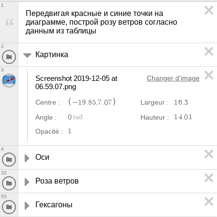
1
Передвигая красные и синие точки на 
диаграмме, построй розу ветров согласно 
данным из таблицы
2
Картинка
3
Screenshot 2019-12-05 at 
Changer d'image
06.59.07.png
−
1
9
.
8
5
,
7
.
0
7
1
6
.
3
Centre :
Largeur :
0
1
4
.
0
1
Angle :
Hauteur :
1
Opacité :
4
Оси
32
Роза ветров
55
Гексагоны