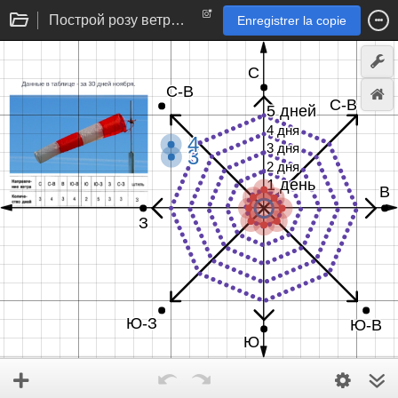
Построй розу ветров согласно данным из таблицы
Enregistrer la copie