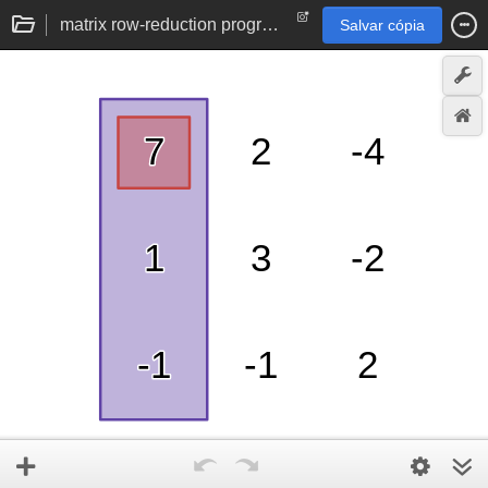
matrix row-reduction program (RREF) | linear algebra
Salvar cópia