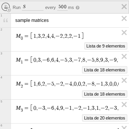
S
5
0
0
Run
every
ms
1
sample matrices
2
M
=
1
,
3
,
2
,
4
,
4
,
−
2
,
2
,
2
,
−
1
0
Lista de 9 elementos
3
M
=
0
,
3
,
−
6
,
6
,
4
,
−
5
,
3
,
−
7
,
8
,
−
5
,
8
,
9
,
3
,
−
9
,
1
2
,
1
Lista de 18 elementos
4
M
=
1
,
6
,
2
,
−
5
,
−
2
,
−
4
,
0
,
0
,
2
,
−
8
,
−
1
,
3
,
0
,
0
,
0
,
0
,
2
Lista de 18 elementos
5
M
=
0
,
−
3
,
−
6
,
4
,
9
,
−
1
,
−
2
,
−
1
,
3
,
1
,
−
2
,
−
3
,
0
,
3
,
3
Lista de 20 elementos
6