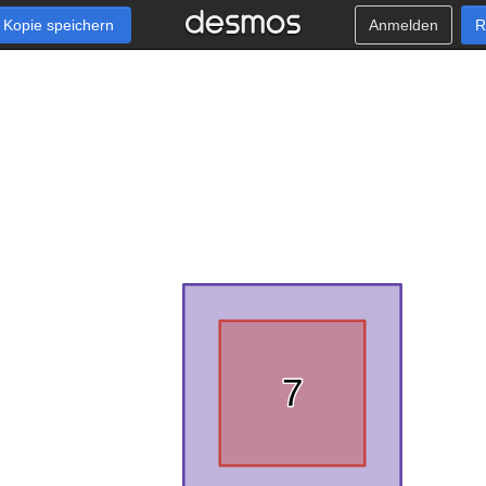
Kopie speichern
Anmelden
R
−
9
,
6
,
1
5
1
,
7