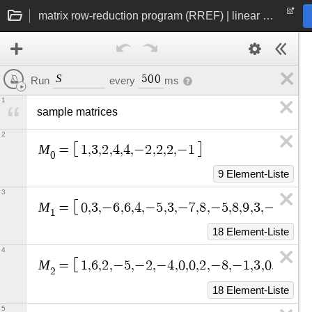
matrix row-reduction program (RREF) | linear algebra
S
5
0
0
Run
every
ms
1
sample matrices
2
M
=
1
,
3
,
2
,
4
,
4
,
−
2
,
2
,
2
,
−
1
0
9 Element-Liste
3
M
=
0
,
3
,
−
6
,
6
,
4
,
−
5
,
3
,
−
7
,
8
,
−
5
,
8
,
9
,
3
,
−
9
,
1
2
,
1
18 Element-Liste
4
M
=
1
,
6
,
2
,
−
5
,
−
2
,
−
4
,
0
,
0
,
2
,
−
8
,
−
1
,
3
,
0
,
0
,
0
,
0
,
2
18 Element-Liste
5