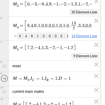
M
=
0
,
−
3
,
−
6
,
4
,
9
,
−
1
,
−
2
,
−
1
,
3
,
1
,
−
2
,
−
3
,
0
,
3
,
3
20 Element-Liste
6
1
3
M
=
8
,
4
,
6
,
1
,
0
,
0
,
0
,
0
,
1
,
0
,
1
,
0
,
,
3
,
3
,
0
,
0
,
1
4
2
=
8
4
6
1
0
0
0
0
1
0
1
0
6
.
5
3
18 Element-Liste
7
M
=
7
,
2
,
−
4
,
1
,
3
,
−
2
,
−
1
,
−
1
,
2
5
9 Element-Liste
8
reset
9
M
M
I
I
D
→
,
→
1
,
→
1
,
→
1
C
R
5
10
current main matrix
11
M
=
7
,
2
,
−
4
,
1
,
3
,
−
2
,
−
1
,
−
1
,
2