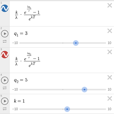
1
λ
q
1
r
k
e
−
1
·
λ
T
λ
e
2
q
=
3
1
−
1
0
1
0
3
λ
q
2
r
k
e
−
1
·
λ
T
λ
e
4
q
=
5
2
−
1
0
1
0
5
k
=
1
−
1
0
1
0