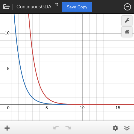
ContinuousGDA
Save Copy