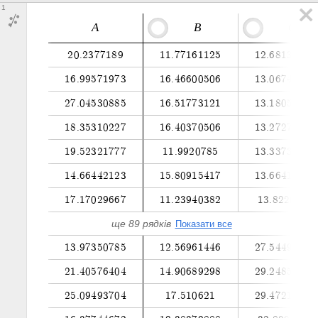
1
A
B
C
2
0
.
2
3
7
7
1
8
9
1
1
.
7
7
1
6
1
1
2
5
1
2
.
6
8
1
3
9
0
7
4
1
6
.
9
9
5
7
1
9
7
3
1
6
.
4
6
6
0
0
5
0
6
1
3
.
0
6
7
4
7
5
5
1
2
7
.
0
4
5
3
0
8
8
5
1
6
.
5
1
7
7
3
1
2
1
1
3
.
1
8
0
5
8
7
9
1
1
8
.
3
5
3
1
0
2
2
7
1
6
.
4
0
3
7
0
5
0
6
1
3
.
2
7
2
7
6
0
8
4
1
9
.
5
2
3
2
1
7
7
7
1
1
.
9
9
2
0
7
8
5
1
3
.
3
3
7
3
3
6
3
1
1
4
.
6
6
4
4
2
1
2
3
1
5
.
8
0
9
1
5
4
1
7
1
3
.
6
6
4
1
9
7
3
9
1
7
.
1
7
0
2
9
6
6
7
1
1
.
2
3
9
4
0
3
8
2
1
3
.
8
2
2
0
1
1
6
ще 89 рядків
Показати все
1
3
.
9
7
3
5
0
7
8
5
1
2
.
5
6
9
6
1
4
4
6
2
7
.
5
4
4
9
1
5
7
6
2
1
.
4
0
5
7
6
4
0
4
1
4
.
9
0
6
8
9
2
9
8
2
9
.
2
4
8
5
8
1
6
1
2
5
.
0
9
4
9
3
7
0
4
1
7
.
5
1
0
6
2
1
2
9
.
4
7
2
1
4
5
0
6