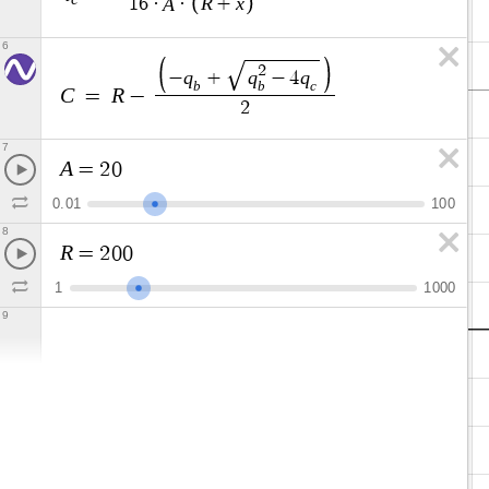
A
R
x
1
6
·
·
+
6
2
q
q
q
−
+
−
4
b
b
c
C
R
=
−
2
7
A
=
2
0
0
.
0
1
1
0
0
8
R
=
2
0
0
1
1
0
0
0
9