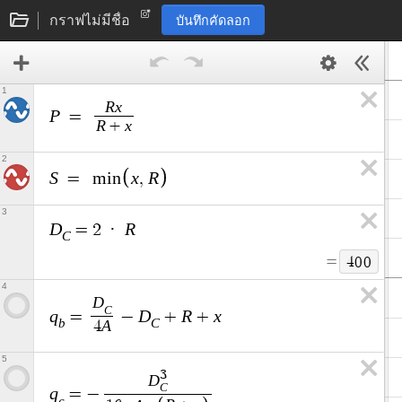
กราฟไม่มีชื่อ
บันทึกคัดลอก
1
R
x
P
=
R
x
+
2
S
x
R
=
m
i
n
,
3
D
R
=
2
·
C
=
4
0
0
4
D
C
q
D
R
x
=
−
+
+
b
C
A
4
5
3
D
C
q
=
−
c