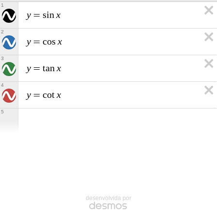
1
y
x
=
s
i
n
2
y
x
=
c
o
s
3
y
x
=
t
a
n
4
y
x
=
c
o
t
5
desenvolvida por