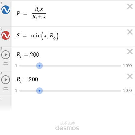
1
R
x
o
P
=
R
x
+
i
2
S
x
R
=
m
i
n
,
o
3
R
=
2
0
0
o
1
1
0
0
0
4
R
=
2
0
0
i
1
1
0
0
0
5
技术支持