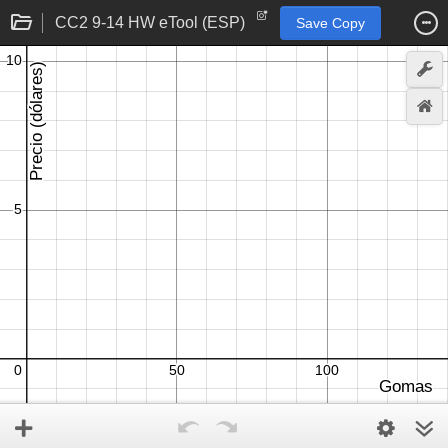
CC2 9-14 HW eTool (ESP)
Save Copy