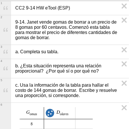
1
CC2 9-14 HW eTool (ESP)
2
9-14. Janet vende gomas de borrar a un precio de 
8 gomas por 60 centavos. Comenzó esta tabla 
para mostrar el precio de diferentes cantidades de 
gomas de borrar. 
3
a. Completa su tabla.
4
b. ¿Esta situación representa una relación 
proporcional?  ¿Por qué sí o por qué no?
5
c. Usa la información de la tabla para hallar el 
costo de 144 gomas de borrar.  Escribe y resuelve 
una proporción, si corresponde. 
6
G
D
o
m
a
s
o
l
a
r
e
s
8