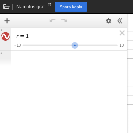
Namnlös graf
Spara kopia
1
r
=
1
−
1
0
1
0
2