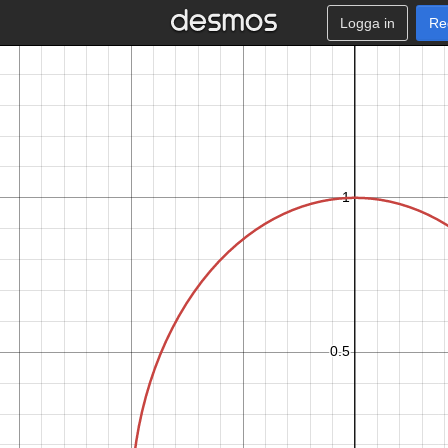
Logga in
Re