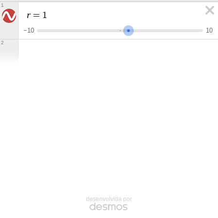
1
r
=
1
−
1
0
1
0
2
desenvolvida por