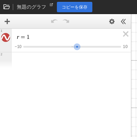
無題のグラフ
コピーを保存
1
r
=
1
−
1
0
1
0
2