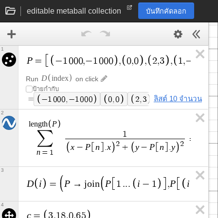
editable metaball collection
บันทึกคัดลอก
1
P
=
−
1
0
0
0
,
−
1
0
0
0
,
0
,
0
,
2
,
3
,
1
,
−
4
,
7
D
i
n
d
e
x
Run
on click
ป้ายกำกับ
=
ลิสต์ 10 จำนวน
−
1
0
0
0
,
−
1
0
0
0
0
,
0
2
,
3
1
,
−
4
7
.
9
5
,
2
P
l
e
n
g
t
h
∑
1
=
1
2
2
x
P
n
x
y
P
n
y
−
.
+
−
.
n
=
1
3
D
i
P
P
i
P
i
=
→
j
o
i
n
1
.
.
.
−
1
,
+
1
.
4
c
=
3
.
1
8
,
0
.
6
5