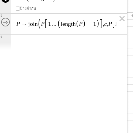
ป้ายกำกับ
5
P
P
P
c
P
→
j
o
i
n
1
.
.
.
l
e
n
g
t
h
−
1
,
,
l
e
n
g
t
h
6