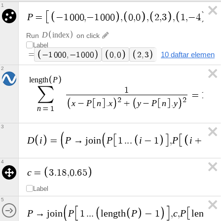
1
P
=
−
1
0
0
0
,
−
1
0
0
0
,
0
,
0
,
2
,
3
,
1
,
−
4
,
7
D
i
n
d
e
x
Run
on click
Label
=
−
1
0
0
0
,
−
1
0
0
0
0
,
0
2
,
3
10 daftar elemen
1
,
−
4
7
.
9
5
,
2
P
l
e
n
g
t
h
∑
1
=
1
2
2
x
P
n
x
y
P
n
y
−
.
+
−
.
n
=
1
3
D
i
P
P
i
P
i
=
→
j
o
i
n
1
.
.
.
−
1
,
+
1
.
4
c
=
3
.
1
8
,
0
.
6
5
Label
5
P
P
P
c
P
→
j
o
i
n
1
.
.
.
l
e
n
g
t
h
−
1
,
,
l
e
n
g
t
h